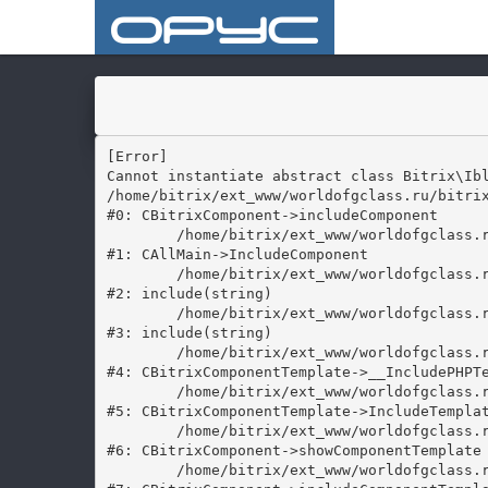
[Error] 

Cannot instantiate abstract class Bitrix\Ibl
/home/bitrix/ext_www/worldofgclass.ru/bitrix
#0: CBitrixComponent->includeComponent

	/home/bitrix/ext_www/worldofgclass.ru/bitrix/modules/main/classes/general/main.php:1037

#1: CAllMain->IncludeComponent

	/home/bitrix/ext_www/worldofgclass.ru/bitrix/templates/orus_ver.2__additional pages/components/bitrix/catalog/catalog_additional_pages/section_horizontal.php:182

#2: include(string)

	/home/bitrix/ext_www/worldofgclass.ru/bitrix/templates/orus_ver.2__additional pages/components/bitrix/catalog/catalog_additional_pages/section.php:78

#3: include(string)

	/home/bitrix/ext_www/worldofgclass.ru/bitrix/modules/main/classes/general/component_template.php:720

#4: CBitrixComponentTemplate->__IncludePHPTe
	/home/bitrix/ext_www/worldofgclass.ru/bitrix/modules/main/classes/general/component_template.php:815

#5: CBitrixComponentTemplate->IncludeTemplat
	/home/bitrix/ext_www/worldofgclass.ru/bitrix/modules/main/classes/general/component.php:735

#6: CBitrixComponent->showComponentTemplate

	/home/bitrix/ext_www/worldofgclass.ru/bitrix/modules/main/classes/general/component.php:683
