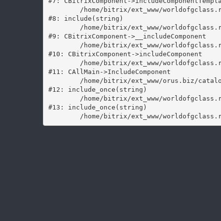
#7: CBitrixComponent->includeComponentTempla
	/home/bitrix/ext_www/worldofgclass.ru/bitrix/components/bitrix/catalog/component.php:171

#8: include(string)

	/home/bitrix/ext_www/worldofgclass.ru/bitrix/modules/main/classes/general/component.php:594

#9: CBitrixComponent->__includeComponent

	/home/bitrix/ext_www/worldofgclass.ru/bitrix/modules/main/classes/general/component.php:653

#10: CBitrixComponent->includeComponent

	/home/bitrix/ext_www/worldofgclass.ru/bitrix/modules/main/classes/general/main.php:1037

#11: CAllMain->IncludeComponent

	/home/bitrix/ext_www/orus.biz/catalog/index.php:238

#12: include_once(string)

	/home/bitrix/ext_www/worldofgclass.ru/bitrix/modules/main/include/urlrewrite.php:159

#13: include_once(string)
