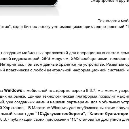
смартфонов и други
Технологии моб
иятия", код и бизнес-логику уже имеющихся прикладных решений "
 создание мобильных приложений для операционных систем семей
троенной видеокамерой, GPS-модулем, SMS сообщениями, телефон
 Интернетом, при этом данные хранятся на устройстве. Развитые с
ний практически с любой центральной информационной системой 
ва
Windows
в мобильной платформе версии 8.3.7, мы можем уверен
ющих на рынке. Единая технологическая платформа позволит макс
, уже созданных нами и нашими партнерами для мобильных устрой
 Харитонов. - В Магазине Windows уже опубликованы такие попул
ильный клиент для
"1С:Документооборота", "Клиент бухгалтери
3.7 публикация своих приложений "1С" становится доступной для 