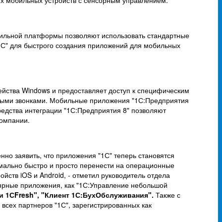
х мобильных устройств с сенсорным управлением.
ильной платформы позволяют использовать стандартные
1С" для быстрого создания приложений для мобильных
ства Windows и предоставляет доступ к специфическим
ными звонками. Мобильные приложения "1С:Предприятия
редства интеграции "1С:Предприятия 8" позволяют
компании.
но заявить, что приложения "1С" теперь становятся
имально быстро и просто перенести на операционные
ств iOS и Android, - отметил руководитель отдела
ярные приложения, как "1С:Управление небольшой
и 1СFresh", "Клиент 1С:БухОбслуживания".
Также с
всех партнеров "1С", зарегистрированных как